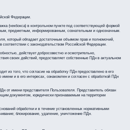
йской Федерации.
ажка (чекбокса) в контрольном пункте под соответствующей формой
етным, предметным, информированным, сознательным и однозначным.
еля, который обладает достаточным объемом прав и полномочий,
я в соответствии с законодательством Российской Федерации.
собностью, действует добросовестно и осмотрительно,
ствия своих действий, предоставляет собственные ПДн в актуальном
дит из того, что согласие на обработку ПДн предоставлено в его
 имени и в его интересах, ознакомлен и согласен с обработкой ПДн
 ПДн от имени представителя Пользователя. Представитель обязан
вующим документом, юридически признаваемым на территории
оснований обработки и в течение установленных нормативными
ичивание; блокирование, удаление, уничтожение ПДн.