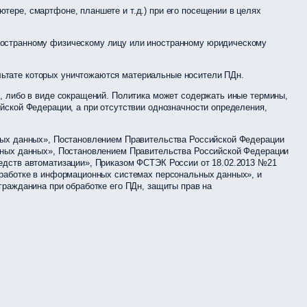
тере, смартфоне, планшете и т.д.) при его посещении в целях
иностранному физическому лицу или иностранному юридическому
льтате которых уничтожаются материальные носители ПДн.
, либо в виде сокращений. Политика может содержать иные термины,
йской Федерации, а при отсутствии однозначности определения,
ьных данных», Постановлением Правительства Российской Федерации
льных данных», Постановлением Правительства Российской Федерации
едств автоматизации», Приказом ФСТЭК России от 18.02.2013 №21
бработке в информационных системах персональных данных», и
гражданина при обработке его ПДн, защиты прав на