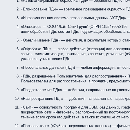
«Автоматизированная обработка ПДн» — обработка ПДн с по
«Блокирование ПДн» — временное прекращение обработки ПДн
«Информационная система персональных данных (ИСПДн)» — 
«Оператор» — ООО "Лайт Сити Групп" (ОГРН 1195476072186,
цели обработки ПДн, состав ПДн, подлежащих обработке, а т
«Обезличивание ПДн» — действия, в результате которых ст
«Обработка ПДн» — любое действие (операция) или совокупно
запись, систематизацию, накопление, хранение, уточнение (о
удаление, уничтожение ПДн.
«Персональные данные» (ПДн) — любая информация, относящ
«ПДн, разрешенные Пользователем для распространения» - ПД
Пользователем для распространения
в порядке
, предусмот
«Предоставление ПДн» — действия, направленные на раскры
«Распространение ПДн» — действия, направленные на раскры
«Сайт» — совокупность программ для ЭВМ, баз данных, граф
посредством сети «Интернет», расположенный по постоянном
течение всего срока его действия, а также исходящие от него
«Пользователь» («Субъект персональных данных») — физиче