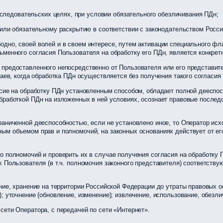
следовательских целях, при условии обязательного обезличивания ПДн;
ли обязательному раскрытию в соответствии с законодательством Росси
одно, своей волей и в своем интересе, путем активации специального фл
сьменного согласия Пользователя на обработку его ПДн, является конкр
 предоставленного непосредственно от Пользователя или его представит
чаев, когда обработка ПДн осуществляется без получения такого согласи
асие на обработку ПДн установленным способом, обладает полной дееспо
бработкой ПДн на изложенных в ней условиях, осознает правовые послед
аниченной дееспособностью, если не установлено иное, то Оператор исхо
ым объемом прав и полномочий, на законных основаниях действует от его
о полномочий и проверить их в случае получения согласия на обработку
х Пользователя (в т.ч. полномочия законного представителя) соответст
ение, хранение на территории Российской Федерации до утраты правовых 
; уточнение (обновление, изменение); извлечение, использование, обезл
сети Оператора, с передачей по сети «Интернет».