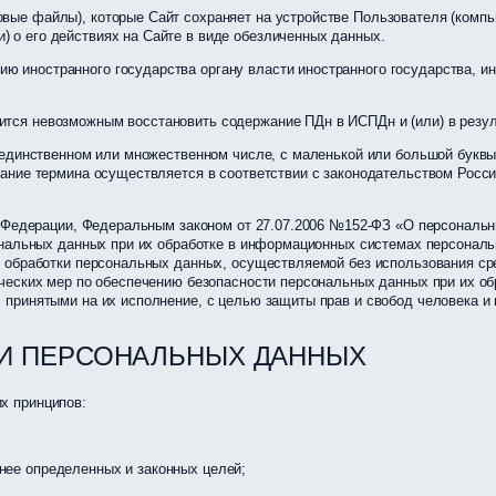
вые файлы), которые Сайт сохраняет на устройстве Пользователя (компью
) о его действиях на Сайте в виде обезличенных данных.
ию иностранного государства органу власти иностранного государства, 
вится невозможным восстановить содержание ПДн в ИСПДн и (или) в резу
 единственном или множественном числе, с маленькой или большой буквы
ание термина осуществляется в соответствии с законодательством Росси
ой Федерации, Федеральным законом от 27.07.2006 №152-ФЗ «О персонал
сональных данных при их обработке в информационных системах персона
 обработки персональных данных, осуществляемой без использования ср
ческих мер по обеспечению безопасности персональных данных при их о
принятыми на их исполнение, с целью защиты прав и свобод человека и 
КИ ПЕРСОНАЛЬНЫХ ДАННЫХ
х принципов:
нее определенных и законных целей;