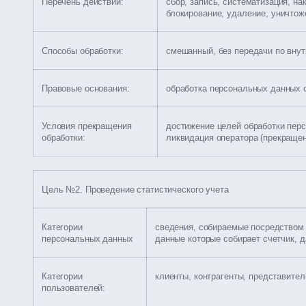
Перечень действий:
сбор, запись, систематизация, на
блокирование, удаление, уничтож
Способы обработки:
смешанный, без передачи по внут
Правовые основания:
обработка персональных данных 
Условия прекращения
достижение целей обработки пер
обработки:
ликвидация оператора (прекраще
Цель №2. Проведение статистического учета
Категории
сведения, собираемые посредством 
персональных данных
данные которые собирает счетчик, 
Категории
клиенты, контрагенты, представител
пользователей: