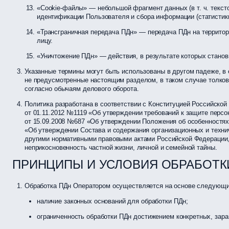
«Cookie-файлы» — небольшой фрагмент данных (в т. ч. тексто
идентификации Пользователя и сбора информации (статистики
«Трансграничная передача ПДн» — передача ПДн на территор
лицу.
«Уничтожение ПДн» — действия, в результате которых стано
Указанные термины могут быть использованы в другом падеже, в
не предусмотренные настоящим разделом, в таком случае толков
согласно обычаям делового оборота.
Политика разработана в соответствии с Конституцией Российск
от 01.11.2012 №1119 «Об утверждении требований к защите пер
от 15.09.2008 №687 «Об утверждении Положения об особенностях
«Об утверждении Состава и содержания организационных и техни
другими нормативными правовыми актами Российской Федерации, 
неприкосновенность частной жизни, личной и семейной тайны.
ПРИНЦИПЫ И УСЛОВИЯ ОБРАБОТ
Обработка ПДн Оператором осуществляется на основе следующи
наличие законных оснований для обработки ПДн;
ограниченность обработки ПДн достижением конкретных, зара