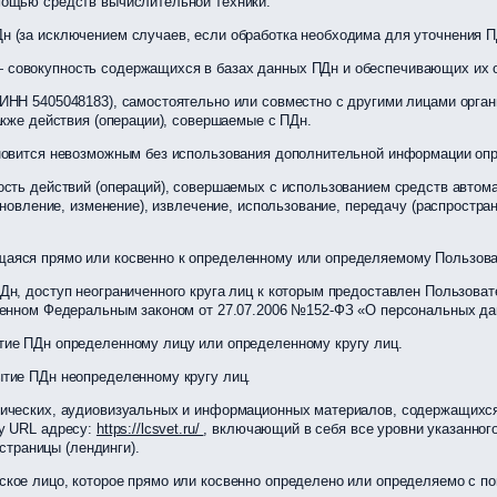
мощью средств вычислительной техники.
 (за исключением случаев, если обработка необходима для уточнения П
совокупность содержащихся в базах данных ПДн и обеспечивающих их о
 ИНН 5405048183), самостоятельно или совместно с другими лицами орг
акже действия (операции), совершаемые с ПДн.
ановится невозможным без использования дополнительной информации оп
сть действий (операций), совершаемых с использованием средств автомат
бновление, изменение), извлечение, использование, передачу (распростран
аяся прямо или косвенно к определенному или определяемому Пользов
н, доступ неограниченного круга лиц к которым предоставлен Пользоват
ренном Федеральным законом от 27.07.2006 №152-ФЗ «О персональных да
тие ПДн определенному лицу или определенному кругу лиц.
тие ПДн неопределенному кругу лиц.
ических, аудиовизуальных и информационных материалов, содержащихся 
у URL адресу:
https://lcsvet.ru/
, включающий в себя все уровни указанног
 страницы (лендинги).
ское лицо, которое прямо или косвенно определено или определяемо с