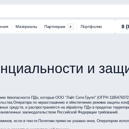
8 (
ения
Материалы
Партнерам
Портфолио
нциальности и за
нию безопасности ПДн, которые ООО "Лайт Сити Групп" (ОГРН 11954760721
ельства Оператора по неразглашению и обеспечению режима защиты конф
вных средств, и распространяется на обработку ПДн в пределах террито
ановленных законодательством Российской Федерации требований.
рминов, если в тексте Политики прямо не указано иное, Оператором ис