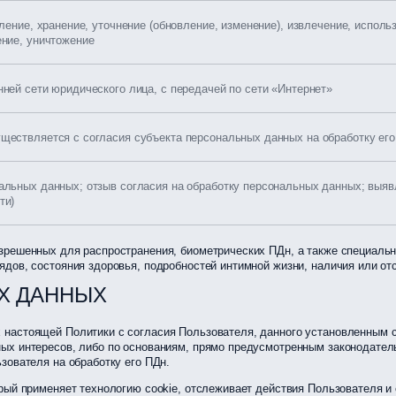
пление, хранение, уточнение (обновление, изменение), извлечение, исполь
ение, уничтожение
ней сети юридического лица, с передачей по сети «Интернет»
ществляется с согласия субъекта персональных данных на обработку ег
альных данных; отзыв согласия на обработку персональных данных; выя
ти)
зрешенных для распространения, биометрических ПДн, а также специаль
дов, состояния здоровья, подробностей интимной жизни, наличия или от
Х ДАННЫХ
настоящей Политики с согласия Пользователя, данного установленным с
ных интересов, либо по основаниям, прямо предусмотренным законодате
зователя на обработку его ПДн.
рый применяет технологию cookie, отслеживает действия Пользователя и 