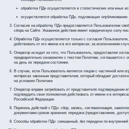
обработка ПДн осуществляется в статистических или иных ис
осуществляется обработка ПДн, подлежащих опубликованию и
Согласие на обработку ПДн предоставляется Пользователем своб
сбора на Сайте. Указанное действие имеет юридическую силу пи
Обработка ПДн осуществляется только с согласия Пользователя,
действовать от его имени и в его интересах, за исключением слу
Оператор исходит из того, что Пользователь, предоставляя согл
предварительно ознакомлен с текстом Политики, соглашается с о
на день их передачи состоянии.
В случае, если Пользователь является лицом с частичной или огр
интересах законным представителем, который обладает достаточн
на условиях Политики.
Оператор вправе затребовать от представителя подтверждение ег
подтвердить свои полномочия действовать от имени и в интереса
Российской Федерации.
Перечень действий с ПДн: сбор, запись, систематизация, накопл
документами сроков хранения; передача (предоставление, доступ)
Способы обработки ПДн: смешанный, без передачи по внутренней 